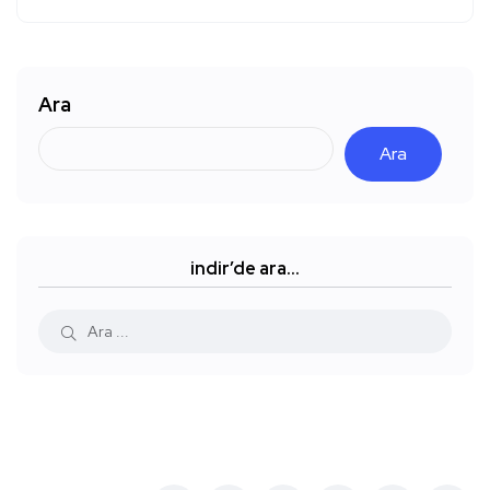
Ara
Ara
indir’de ara…