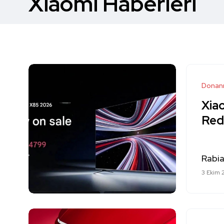
Xiaomi Haberleri
Donan
Xiao
Red
Rabi
3 Ekim 