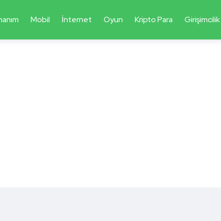
nanım
Mobil
İnternet
Oyun
Kripto Para
Girişimcilik