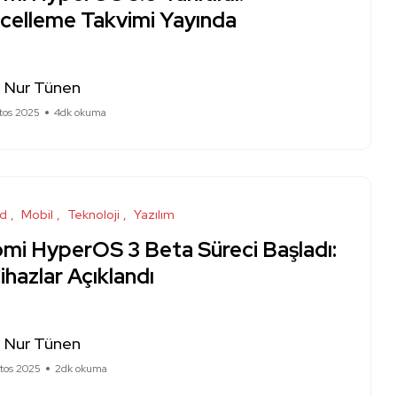
celleme Takvimi Yayında
a Nur Tünen
tos 2025
4dk okuma
id
Mobil
Teknoloji
Yazılım
omi HyperOS 3 Beta Süreci Başladı:
Cihazlar Açıklandı
a Nur Tünen
tos 2025
2dk okuma