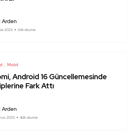
 Arden
tos 2025
2dk okuma
id
Mobil
omi, Android 16 Güncellemesinde
plerine Fark Attı
 Arden
muz 2025
4dk okuma