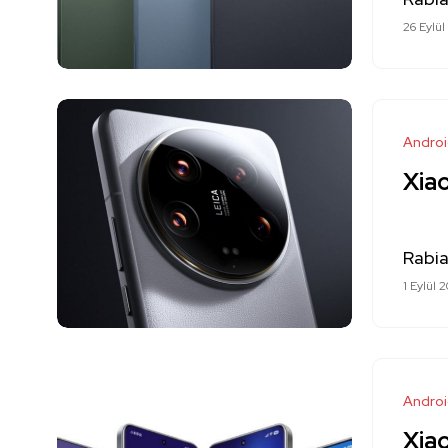
26 Eylül
Andro
Xiao
Rabi
1 Eylül 
Andro
Xiao