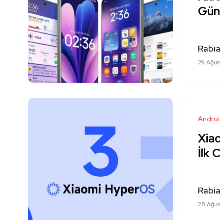
Gün
Rabi
29 Ağus
Andro
Xia
İlk 
Rabi
28 Ağus