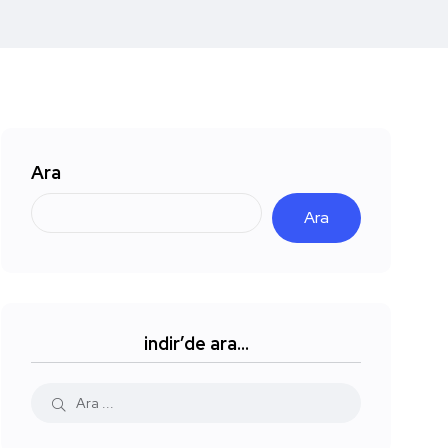
Ara
Ara
indir’de ara…