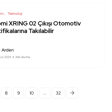
ım
Teknoloji
omi XRING 02 Çıkışı Otomotiv
ifikalarına Takılabilir
 Arden
uz 2025
3dk okuma
8
9
10
…
32