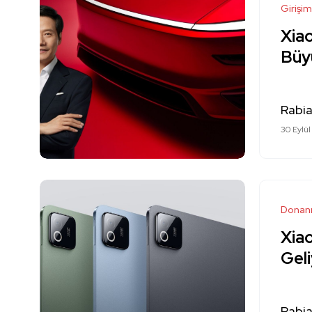
Girişim
Xia
Büy
Rabi
30 Eylü
Donan
Xiao
Gel
Rabi