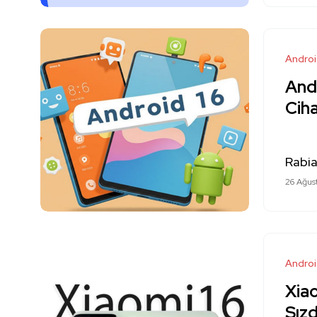
Andro
And
Ciha
Rabi
26 Ağus
Andro
Xiao
Sızd