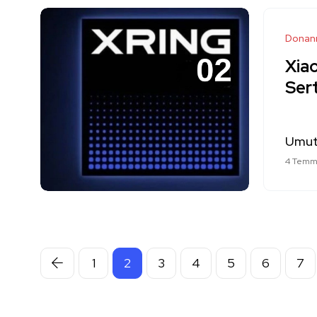
Donan
Xia
Sert
Umut
4 Temm
1
2
3
4
5
6
7