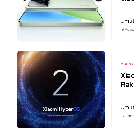
Umut
19 Ağus
Andro
Xia
Raki
Umut
10 Tem