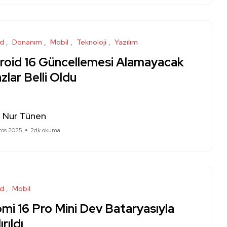
id
Donanım
Mobil
Teknoloji
Yazılım
roid 16 Güncellemesi Alamayacak
zlar Belli Oldu
a Nur Tünen
tos 2025
2dk okuma
id
Mobil
mi 16 Pro Mini Dev Bataryasıyla
ırıldı