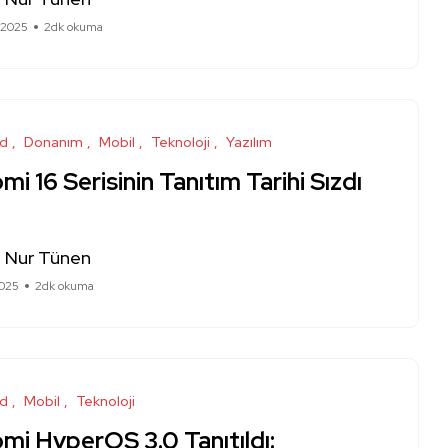
 2025
2dk okuma
id
Donanım
Mobil
Teknoloji
Yazılım
mi 16 Serisinin Tanıtım Tarihi Sızdı
a Nur Tünen
2025
2dk okuma
id
Mobil
Teknoloji
mi HyperOS 3.0 Tanıtıldı: