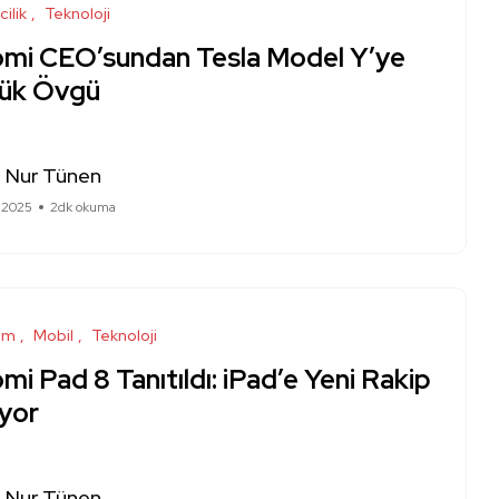
cilik
Teknoloji
omi CEO’sundan Tesla Model Y’ye
ük Övgü
a Nur Tünen
l 2025
2dk okuma
ım
Mobil
Teknoloji
mi Pad 8 Tanıtıldı: iPad’e Yeni Rakip
iyor
a Nur Tünen