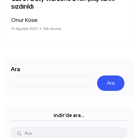
sızdırıldı
Onur Köse
19 Ağustos 2022
2dk okuma
Ara
Ara
indir’de ara…