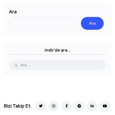
Ara
Ara
indir’de ara…
Bizi Takip Et