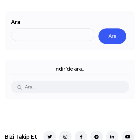
Ara
Ara
indir’de ara…
Bizi Takip Et