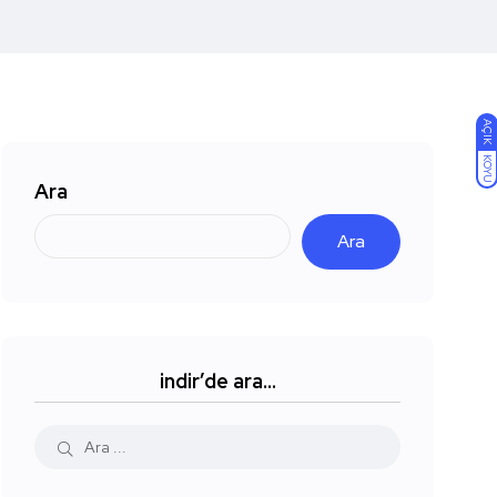
AÇIK
KOYU
Ara
Ara
indir’de ara…