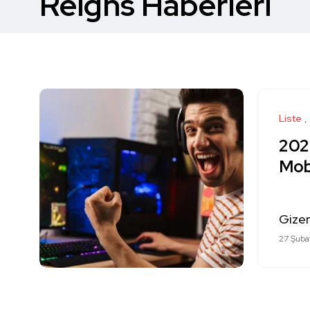
Reigns Haberleri
Liste
2024
Mobi
Gizem
27 Şuba