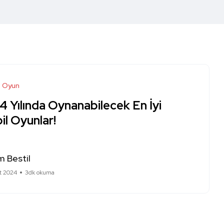
Oyun
 Yılında Oynanabilecek En İyi
l Oyunlar!
 Bestil
t 2024
3dk okuma