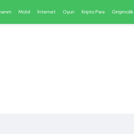
nanım
Mobil
İnternet
Oyun
Kripto Para
Girişimcilik