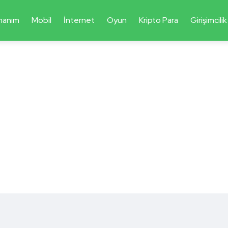
nanım
Mobil
İnternet
Oyun
Kripto Para
Girişimcilik