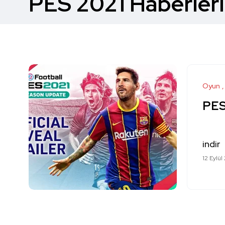
PES 2021 Haberleri
Oyun
PES 
indir
12 Eylül