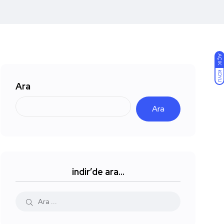
AÇIK
KOYU
Ara
Ara
indir’de ara…