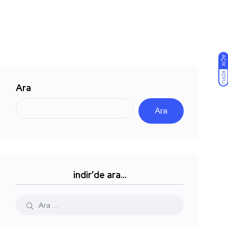
AÇIK
KOYU
Ara
Ara
indir’de ara…