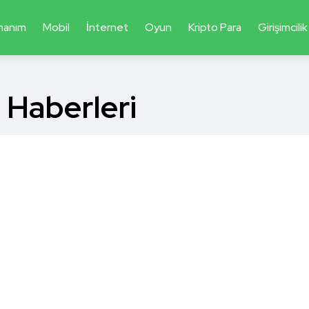
nanım
Mobil
İnternet
Oyun
Kripto Para
Girişimcilik
i Haberleri