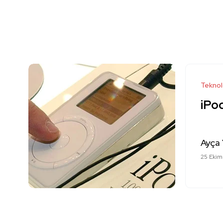
Teknol
iPod
Ayça 
25 Ekim