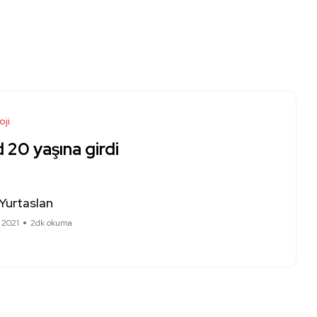
oji
 20 yaşına girdi
Yurtaslan
 2021
2dk okuma