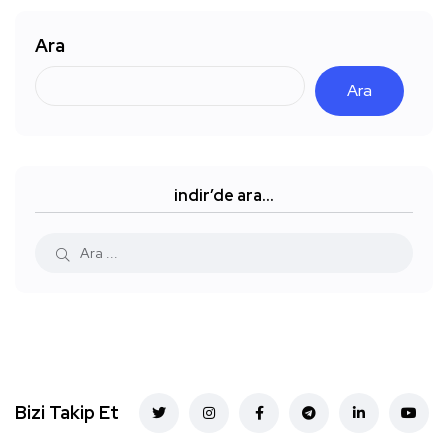
Ara
Ara
indir’de ara…
Bizi Takip Et