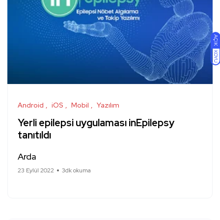
AÇIK
KOYU
Android
iOS
Mobil
Yazılım
Yerli epilepsi uygulaması inEpilepsy
tanıtıldı
Arda
23 Eylül 2022
3dk okuma