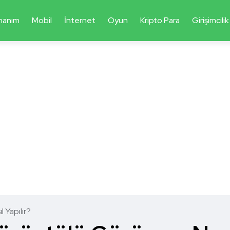
nanım
Mobil
İnternet
Oyun
Kripto Para
Girişimcilik
 Yapılır?