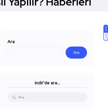
 Yapılır? Haberleri
AÇIK
KOYU
Ara
Ara
indir’de ara…