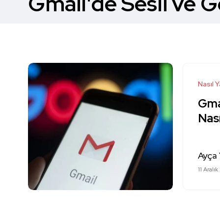
Gmail'de Sesli ve G
Nasıl Y
Gma
Nası
Ayça 
11 Aralık