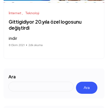
İnternet
Teknoloji
Gittigidiyor 20.yıla özel logosunu
değiştirdi
indir
8 Ekim 2021
2dk okuma
Ara
Ara