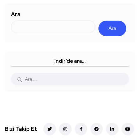
Ara
Ara
indir’de ara…
Bizi Takip Et