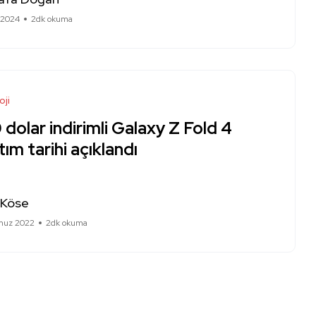
 2024
2dk okuma
oji
dolar indirimli Galaxy Z Fold 4
tım tarihi açıklandı
 Köse
muz 2022
2dk okuma