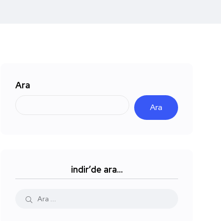
Ara
Ara
indir’de ara…