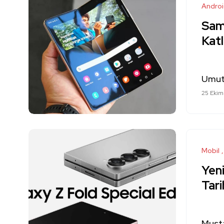
Andro
Sam
Katl
Umut
25 Ekim
Mobil
Yen
Tari
Must