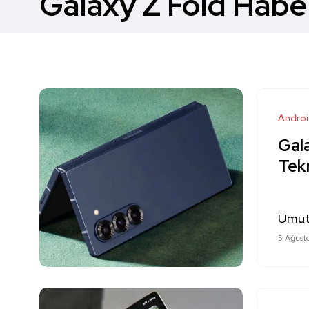
Galaxy Z Fold Haber
Andro
Gala
Tekn
Umut
5 Ağust