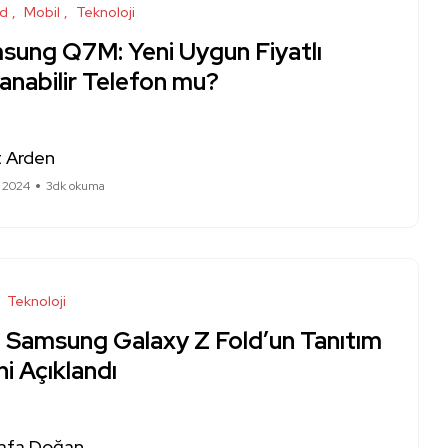
id
Mobil
Teknoloji
sung Q7M: Yeni Uygun Fiyatlı
anabilir Telefon mu?
 Arden
 2024
3dk okuma
Teknoloji
i Samsung Galaxy Z Fold’un Tanıtım
hi Açıklandı
afa Doğan