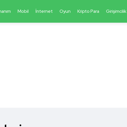
nanım
Mobil
İnternet
Oyun
Kripto Para
Girişimcilik