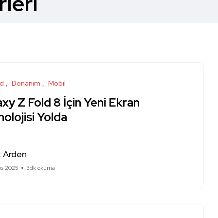
leri
id
Donanım
Mobil
xy Z Fold 8 İçin Yeni Ekran
olojisi Yolda
 Arden
os 2025
3dk okuma