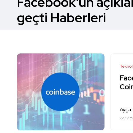
Facebook'un açıkla
geçti Haberleri
Teknol
Fac
Coin
Ayça 
22 Ekim