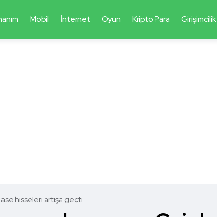
nanım
Mobil
İnternet
Oyun
Kripto Para
Girişimcilik
e hisseleri artışa geçti