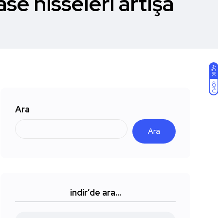
e hisseleri artışa
AÇIK
KOYU
Ara
Ara
indir’de ara…