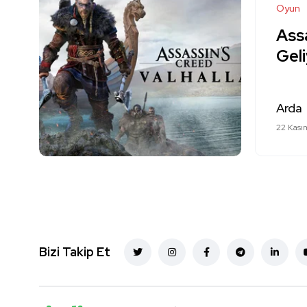
Oyun
Assa
Gel
Arda
22 Kası
Bizi Takip Et