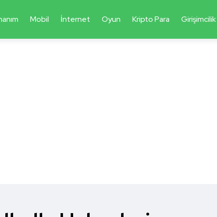
nanım
Mobil
İnternet
Oyun
Kripto Para
Girişimcilik