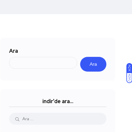
Ara
Ara
AÇIK
KOYU
indir’de ara…