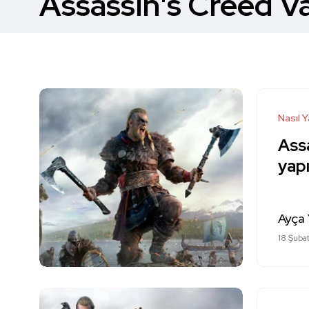
Assassin's Creed Va
Nasıl Y
Assa
yapı
Ayça 
18 Şuba