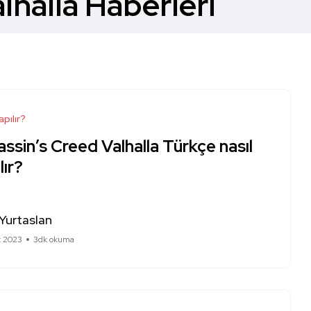
lhalla Haberleri
apılır?
ssin’s Creed Valhalla Türkçe nasıl
lır?
Yurtaslan
t 2023
3dk okuma