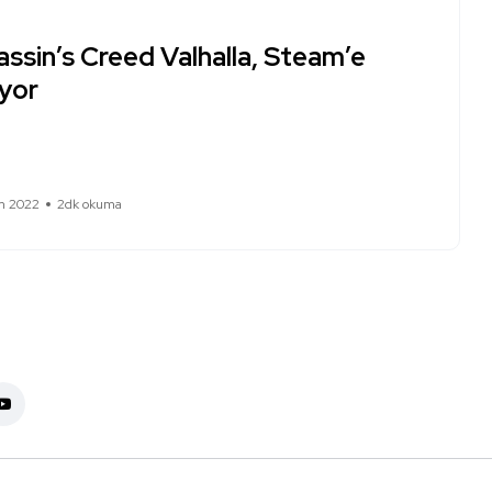
ssin’s Creed Valhalla, Steam’e
iyor
m 2022
2dk okuma