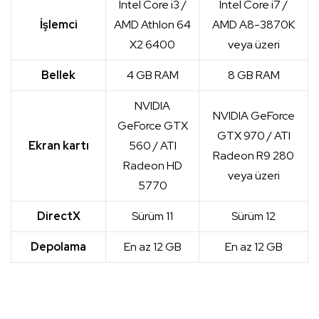
Intel Core i3 /
Intel Core i7 /
İşlemci
AMD Athlon 64
AMD A8-3870K
X2 6400
veya üzeri
Bellek
4 GB RAM
8 GB RAM
NVIDIA
NVIDIA GeForce
GeForce GTX
GTX 970 / ATI
Ekran kartı
560 / ATI
Radeon R9 280
Radeon HD
veya üzeri
5770
DirectX
Sürüm 11
Sürüm 12
Depolama
En az 12 GB
En az 12 GB