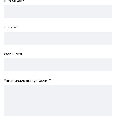
İsim Soyad
*
Eposta
*
Web Sitesi
Yorumunuzu buraya yazın...
*