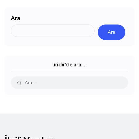
Ara
Ara
indir’de ara…