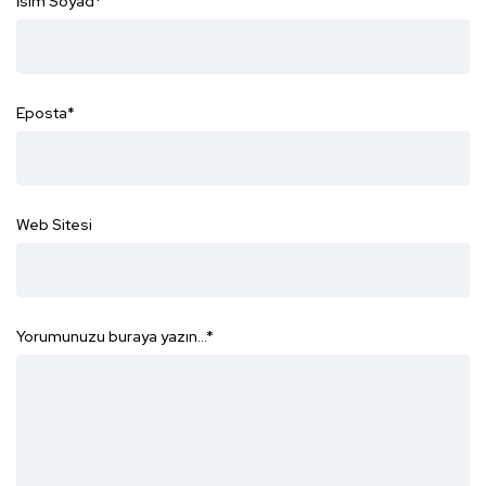
İsim Soyad
*
Eposta
*
Web Sitesi
Yorumunuzu buraya yazın...
*