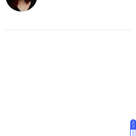
AÇIK
KOYU