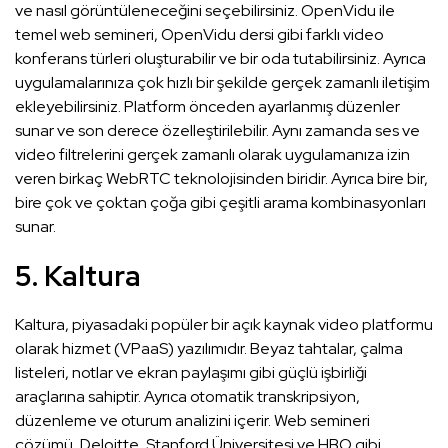
ve nasıl görüntüleneceğini seçebilirsiniz. OpenVidu ile
temel web semineri, OpenVidu dersi gibi farklı video
konferans türleri oluşturabilir ve bir oda tutabilirsiniz. Ayrıca
uygulamalarınıza çok hızlı bir şekilde gerçek zamanlı iletişim
ekleyebilirsiniz. Platform önceden ayarlanmış düzenler
sunar ve son derece özelleştirilebilir. Aynı zamanda ses ve
video filtrelerini gerçek zamanlı olarak uygulamanıza izin
veren birkaç WebRTC teknolojisinden biridir. Ayrıca bire bir,
bire çok ve çoktan çoğa gibi çeşitli arama kombinasyonları
sunar.
5. Kaltura
Kaltura, piyasadaki popüler bir açık kaynak video platformu
olarak hizmet (VPaaS) yazılımıdır. Beyaz tahtalar, çalma
listeleri, notlar ve ekran paylaşımı gibi güçlü işbirliği
araçlarına sahiptir. Ayrıca otomatik transkripsiyon,
düzenleme ve oturum analizini içerir. Web semineri
çözümü, Deloitte, Stanford Üniversitesi ve HBO gibi