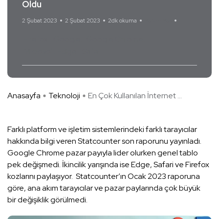
Oldu
2 Şubat 2023
2 Şubat 2023
2dk okuma
Yorum Yok
Firefox
Google
Google Chrome
Microsoft Edge
Safari
Anasayfa
Teknoloji
En Çok Kullanılan İnternet ...
Farklı platform ve işletim sistemlerindeki farklı tarayıcılar
hakkında bilgi veren Statcounter son raporunu yayınladı.
Google Chrome pazar payıyla lider olurken genel tablo
pek değişmedi. İkincilik yarışında ise Edge, Safari ve Firefox
kozlarını paylaşıyor. Statcounter’ın Ocak 2023 raporuna
göre, ana akım tarayıcılar ve pazar paylarında çok büyük
bir değişiklik görülmedi.