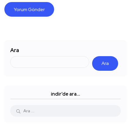
Ara
Ara
indir’de ara…