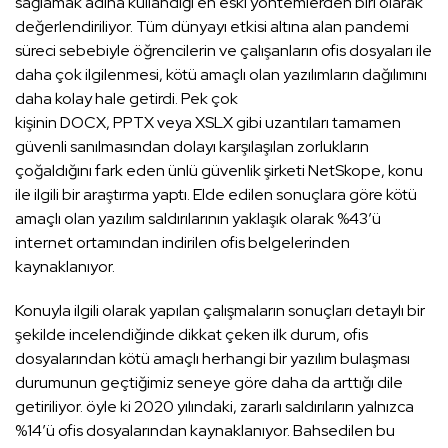
sağlamak adına kullandığı en eski yöntemlerden biri olarak
değerlendiriliyor. Tüm dünyayı etkisi altına alan pandemi
süreci sebebiyle öğrencilerin ve çalışanların ofis dosyaları ile
daha çok ilgilenmesi, kötü amaçlı olan yazılımların dağılımını
daha kolay hale getirdi. Pek çok
kişinin DOCX, PPTX veya XSLX gibi uzantıları tamamen
güvenli sanılmasından dolayı karşılaşılan zorlukların
çoğaldığını fark eden ünlü güvenlik şirketi NetSkope, konu
ile ilgili bir araştırma yaptı. Elde edilen sonuçlara göre kötü
amaçlı olan yazılım saldırılarının yaklaşık olarak %43’ü
internet ortamından indirilen ofis belgelerinden
kaynaklanıyor.
Konuyla ilgili olarak yapılan çalışmaların sonuçları detaylı bir
şekilde incelendiğinde dikkat çeken ilk durum, ofis
dosyalarından kötü amaçlı herhangi bir yazılım bulaşması
durumunun geçtiğimiz seneye göre daha da arttığı dile
getiriliyor. öyle ki 2020 yılındaki, zararlı saldırıların yalnızca
%14’ü ofis dosyalarından kaynaklanıyor. Bahsedilen bu