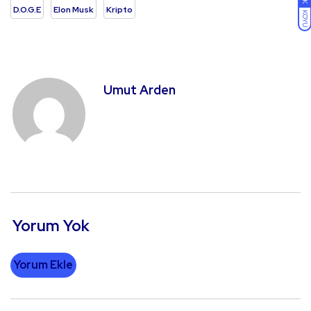
D.O.G.E
Elon Musk
Kripto
KOYU
Umut Arden
Yorum Yok
Yorum Ekle