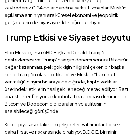
geriledi. Dogecoin de benzer bir ivmeyle değer
kaybederek 0,34 dolar bandına sarktı. Uzmanlar, Musk’ın
açıklamalarının yanı sıra küresel ekonomi ve jeopolitik
gelişmelerin de piyasayı etkilediğini belirtiyor.
Trump Etkisi ve Siyaset Boyutu
Elon Musk’ın, eski ABD Başkanı Donald Trump’ı
desteklemesi ve Trump’ın seçim dönemi sonrası Bitcoin’in
değer kazanması, pek çok kişinin ilgisini çeken bir başka
konu. Trump’ın olası politikaları ve Musk’ın “hükümet
verimliliği” girişimi bir araya geldiğinde, kripto varlıklar
üzerindeki etkilerin nasıl şekilleneceği merak ediliyor. Bazı
analistler, enflasyonun kontrol altına alınması durumunda
Bitcoin ve Dogecoin gibi paraların volatilitesinin
azalabileceği görüşünde.
Kripto piyasasındaki son gelişmeler, yatırımcıları bir kez
daha fırsat ve risk arasında bırakıyor. D.O.G.E. biriminin