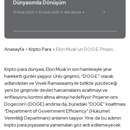
Dünyasında Dönüşüm
10 Ocak 2025
10 Ocak 2025
4dk okuma
Yorum Yok
D.O.G.E
Elon Musk
Kripto
Anasayfa
Kripto Para
Elon Musk’un D.O.G.E. Projes ...
Kripto para dünyası, Elon Musk’ın son hamlesiyle yine
hareketli günler yaşıyor. Ünlü girişimci, “D.O.G.E.” olarak
adlandırılan ve Vivek Ramaswamy ile birlikte yürüteceği
yeni bir girişimde devlet harcamalarını azaltmayı ve
enflasyonu kontrol altına almayı hedefliyor. Projenin ismi
Dogecoin’i (DOGE) andırsa da, buradaki “DOGE” kısaltması
“Department of Government Efficiency” (Hükümet
Verimliliği Departmanı) anlamını taşıyor. Yine de bu adımın
kripto para piyasasına yansımaları göz ardı edilemeyecek