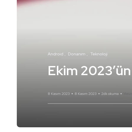
Android
Donanım
Teknoloji
Ekim 2023’ün E
8 Kasım 2023
8 Kasım 2023
2dk okuma
Yoru