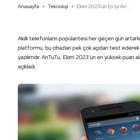
Anasayfa
Teknoloji
Ekim 2023’ün En İyi An ...
Akıllı telefonların popülaritesi her geçen gün artark
platformu, bu cihazları pek çok açıdan test ederek h
yazılımdır. AnTuTu, Ekim 2023’ün en yüksek puan alan
açıkladı.