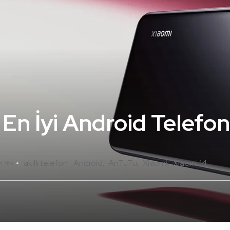
n İyi Android Telefon
akıllı telefon
Android
AnTuTu
Xiaomi
Xiaomi 14
m Yok