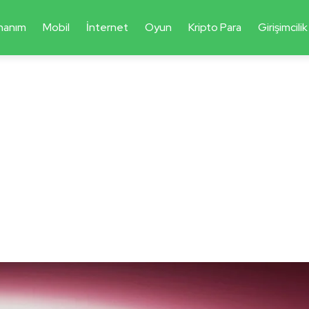
nanım
Mobil
İnternet
Oyun
Kripto Para
Girişimcilik