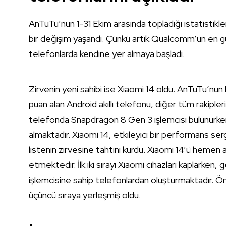
AnTuTu’nun 1-31 Ekim arasında topladığı istatistikle
bir değişim yaşandı. Çünkü artık Qualcomm’un en g
telefonlarda kendine yer almaya başladı.
Zirvenin yeni sahibi ise Xiaomi 14 oldu. AnTuTu’n
puan alan Android akıllı telefonu, diğer tüm rakipler
telefonda Snapdragon 8 Gen 3 işlemcisi bulunurk
almaktadır. Xiaomi 14, etkileyici bir performans se
listenin zirvesine tahtını kurdu. Xiaomi 14’ü hemen 
etmektedir. İlk iki sırayı Xiaomi cihazları kaplarke
işlemcisine sahip telefonlardan oluşturmaktadır. Ön
üçüncü sıraya yerleşmiş oldu.