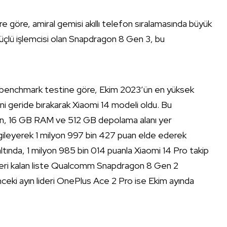
re göre, amiral gemisi akıllı telefon sıralamasında büyük
üçlü işlemcisi olan Snapdragon 8 Gen 3, bu
un benchmark testine göre, Ekim 2023’ün en yüksek
ini geride bırakarak Xiaomi 14 modeli oldu. Bu
en, 16 GB RAM ve 512 GB depolama alanı yer
rgileyerek 1 milyon 997 bin 427 puan elde ederek
altında, 1 milyon 985 bin 014 puanla Xiaomi 14 Pro takip
n, geri kalan liste Qualcomm Snapdragon 8 Gen 2
ceki ayın lideri OnePlus Ace 2 Pro ise Ekim ayında