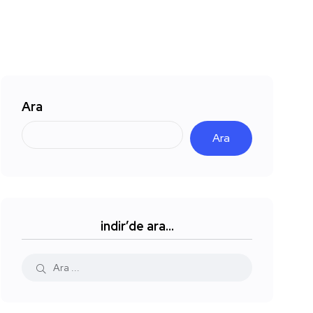
Ara
Ara
indir’de ara…