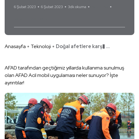
6 Şubat 2023
6 Şubat 2023
3dk okuma
Yorum Yok
afad
Deprem
Anasayfa
Teknoloji
Doğal afetlere karş� ...
AFAD tarafından geçtiğimiz yıllarda kullanıma sunulmuş
olan AFAD Acil mobil uygulaması neler sunuyor? İşte
ayrıntılar!