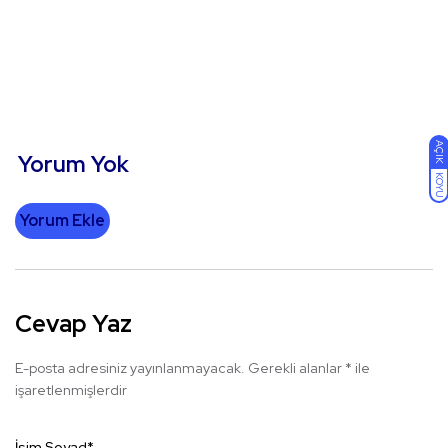
AÇIK
Yorum Yok
KOYU
Yorum Ekle
Cevap Yaz
E-posta adresiniz yayınlanmayacak.
Gerekli alanlar
*
ile
işaretlenmişlerdir
İsim Soyad
*