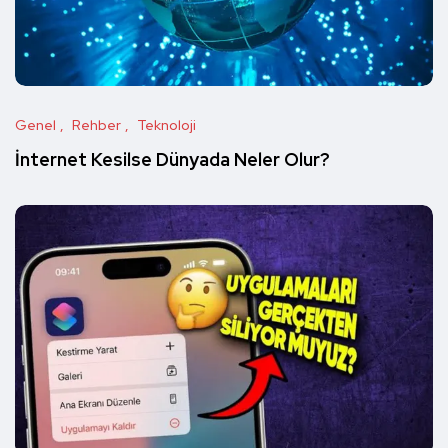
Genel
Rehber
Teknoloji
İnternet Kesilse Dünyada Neler Olur?