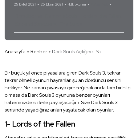
25 Eylül 2021
25 Ekim 2021
4dk okuma
Yorum Yok
Bloodborne
Demon's Souls
Lords of the Fallen
Salt and Sanctuary
The Surge
Anasayfa
Rehber
Dark Souls Açlığınızı Ya ...
Bir buçuk yıl önce piyasalara giren Dark Souls 3, tekrar
tekrar ölmeli oyunun hayranları şu an dördüncü serisini
bekliyor. Ne zaman piyasaya gireceği hakkında tam bir bilgi
olmasa da Dark Souls 3 oyununa benzer oyunları
haberimizde sizlerle paylaşacağım. Size Dark Souls 3
serisinde yaşadığınız anları yaşatacak olan oyunlar:
1- Lords of the Fallen
Atmosfer, arka plan hikayeleri, boss ve düşman çeşitliliği