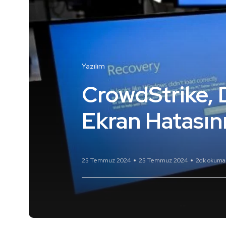
Yazılım
CrowdStrike,
Ekran Hatasını
25 Temmuz 2024
25 Temmuz 2024
2dk okuma