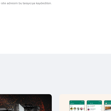
site adresim bu tarayıcıya kaydedilsin.