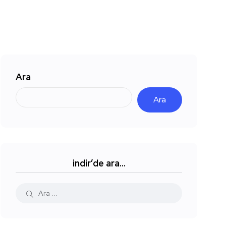
Ara
Ara
indir’de ara…