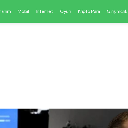
nanım
Mobil
İnternet
Oyun
Kripto Para
Girişimcilik