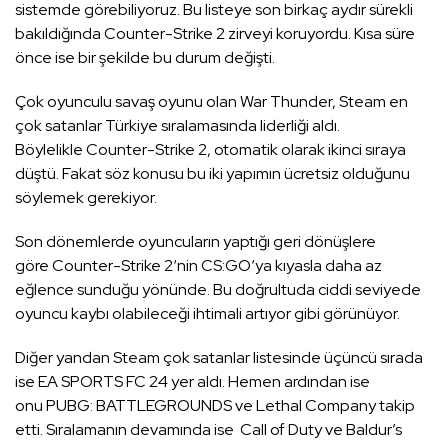
sistemde görebiliyoruz. Bu listeye son birkaç aydır sürekli
bakıldığında Counter-Strike 2 zirveyi koruyordu. Kısa süre
önce ise bir şekilde bu durum değişti.
Çok oyunculu savaş oyunu olan War Thunder, Steam en
çok satanlar Türkiye sıralamasında liderliği aldı.
Böylelikle Counter-Strike 2, otomatik olarak ikinci sıraya
düştü. Fakat söz konusu bu iki yapımın ücretsiz olduğunu
söylemek gerekiyor.
Son dönemlerde oyuncuların yaptığı geri dönüşlere
göre Counter-Strike 2‘nin CS:GO‘ya kıyasla daha az
eğlence sunduğu yönünde. Bu doğrultuda ciddi seviyede
oyuncu kaybı olabileceği ihtimali artıyor gibi görünüyor.
Diğer yandan Steam çok satanlar listesinde üçüncü sırada
ise EA SPORTS FC 24 yer aldı. Hemen ardından ise
onu PUBG: BATTLEGROUNDS ve Lethal Company takip
etti. Sıralamanın devamında ise Call of Duty ve Baldur’s