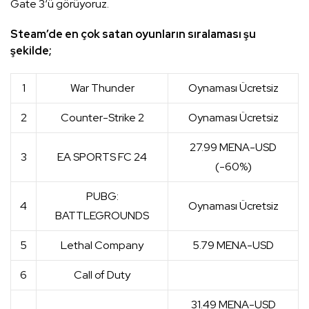
Gate 3‘ü görüyoruz.
Steam’de en çok satan oyunların sıralaması şu
şekilde;
1
War Thunder
Oynaması Ücretsiz
2
Counter-Strike 2
Oynaması Ücretsiz
27.99 MENA-USD
3
EA SPORTS FC 24
(-60%)
PUBG:
4
Oynaması Ücretsiz
BATTLEGROUNDS
5
Lethal Company
5.79 MENA-USD
6
Call of Duty
31.49 MENA-USD