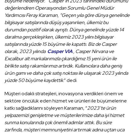
büyüme hedefliyor.” Casper’ın 2023 tarihindeki durumunu
değerlendiren Operasyondan Sorumlu Genel Müdür
Yardımcısı Feray Karaman, “Geçen yıla göre dünya genelinde
bilgisayar satışlarında düşüş yaşanırken, ülkemiz bu
durumdan pozitif olarak ayrıştı. Dünya genelinde yüzde 14
daralma gerçekleşirken, ülkemiz 2023 yılını bilgisayar
satışlarında yüzde 15 büyüme ile kapattı. Biz de Casper
olarak, 2023 yılında
Casper VIA
, Casper Nirvana ve
Excalibur alt markalarımızla çıkardığımız 15 yeni ürün ile
birlikte satış rakamlarımızı artırdık. Kullanıcılara daha geniş
ürün gamı ve daha çok satış noktası ile ulaşarak 2023 yılında
yüzde 50 büyüme kaydettik
.” dedi.
Müşteri odaklı stratejileri, inovasyona verdikleri önem ve
sektöre öncülük eden hizmet ve ürünleri ile büyümelerine
katkı sağladıklarını söyleyen Karaman, “
2023’te ürün
yelpazemizi genişletme ve müşterilerimize daha iyi hizmet
sunma konularında çok önemli adımlar attık. Bu süre
zarfında, müşteri memnuniyetini artırmak adına uçtan uca