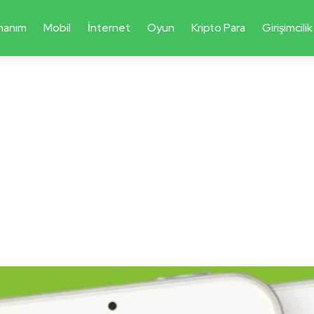
nanım
Mobil
İnternet
Oyun
Kripto Para
Girişimcilik