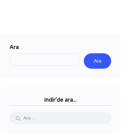
Ara
Ara
indir’de ara…