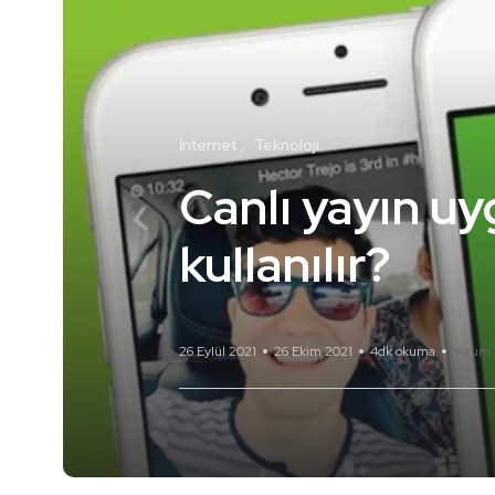
İnternet
Teknoloji
Canlı yayın u
kullanılır?
26 Eylül 2021
26 Ekim 2021
4dk okuma
Yorum 