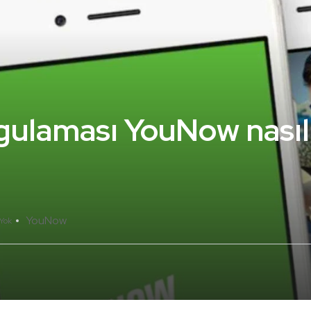
ygulaması YouNow nasıl
YouNow
Yok