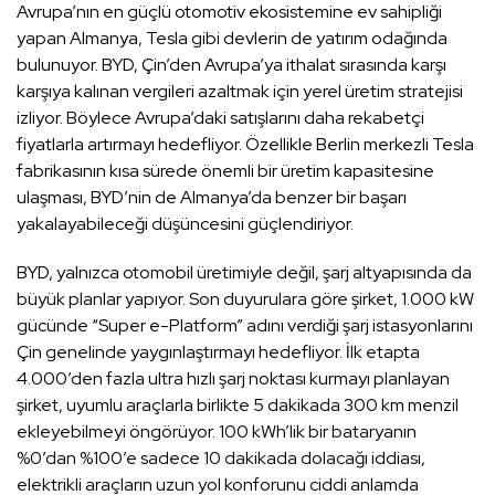
Avrupa’nın en güçlü otomotiv ekosistemine ev sahipliği
yapan Almanya, Tesla gibi devlerin de yatırım odağında
bulunuyor. BYD, Çin’den Avrupa’ya ithalat sırasında karşı
karşıya kalınan vergileri azaltmak için yerel üretim stratejisi
izliyor. Böylece Avrupa’daki satışlarını daha rekabetçi
fiyatlarla artırmayı hedefliyor. Özellikle Berlin merkezli Tesla
fabrikasının kısa sürede önemli bir üretim kapasitesine
ulaşması, BYD’nin de Almanya’da benzer bir başarı
yakalayabileceği düşüncesini güçlendiriyor.
BYD, yalnızca otomobil üretimiyle değil, şarj altyapısında da
büyük planlar yapıyor. Son duyurulara göre şirket, 1.000 kW
gücünde “Super e-Platform” adını verdiği şarj istasyonlarını
Çin genelinde yaygınlaştırmayı hedefliyor. İlk etapta
4.000’den fazla ultra hızlı şarj noktası kurmayı planlayan
şirket, uyumlu araçlarla birlikte 5 dakikada 300 km menzil
ekleyebilmeyi öngörüyor. 100 kWh’lik bir bataryanın
%0’dan %100’e sadece 10 dakikada dolacağı iddiası,
elektrikli araçların uzun yol konforunu ciddi anlamda