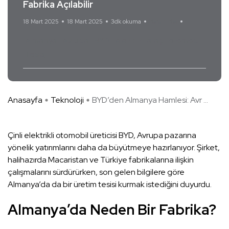
Fabrika Açılabilir
18 Mart 2025
18 Mart 2025
3dk okuma
Yorum Yok
Almanya
Avrupa
BYD
elektrikli araç
otomobil
Tesla
Anasayfa
Teknoloji
BYD’den Almanya Hamlesi: Avr ...
Çinli elektrikli otomobil üreticisi BYD, Avrupa pazarına
yönelik yatırımlarını daha da büyütmeye hazırlanıyor. Şirket,
halihazırda Macaristan ve Türkiye fabrikalarına ilişkin
çalışmalarını sürdürürken, son gelen bilgilere göre
Almanya’da da bir üretim tesisi kurmak istediğini duyurdu.
Almanya’da Neden Bir Fabrika?