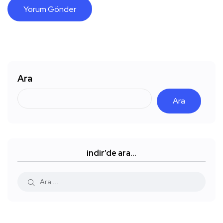
Ara
Ara
indir’de ara…