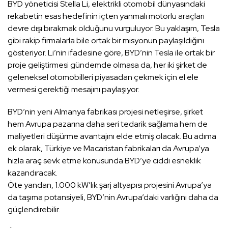
BYD yöneticisi Stella Li, elektrikli otomobil dünyasındaki
rekabetin esas hedefinin içten yanmalı motorlu araçları
devre dışı bırakmak olduğunu vurguluyor. Bu yaklaşım, Tesla
gibi rakip firmalarla bile ortak bir misyonun paylaşıldığını
gösteriyor. Li’nin ifadesine göre, BYD’nin Tesla ile ortak bir
proje geliştirmesi gündemde olmasa da, her iki şirket de
geleneksel otomobilleri piyasadan çekmek için el ele
vermesi gerektiği mesajını paylaşıyor.
BYD’nin yeni Almanya fabrikası projesi netleşirse, şirket
hem Avrupa pazarına daha seri tedarik sağlama hem de
maliyetleri düşürme avantajını elde etmiş olacak. Bu adıma
ek olarak, Türkiye ve Macaristan fabrikaları da Avrupa’ya
hızla araç sevk etme konusunda BYD’ye ciddi esneklik
kazandıracak.
Öte yandan, 1.000 kW’lık şarj altyapısı projesini Avrupa’ya
da taşıma potansiyeli, BYD’nin Avrupa’daki varlığını daha da
güçlendirebilir.