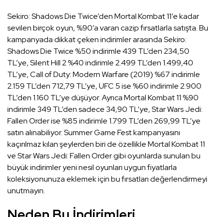
Sekiro: Shadows Die Twice’den Mortal Kombat 11’e kadar
sevilen birçok oyun, %90’a varan cazip fırsatlarla satışta. Bu
kampanyada dikkat çeken indirimler arasında Sekiro:
Shadows Die Twice %50 indirimle 439 TL’den 234,50
TL’ye, Silent Hill 2 %40 indirimle 2.499 TL’den 1.499,40
TL’ye, Call of Duty: Modern Warfare (2019) %67 indirimle
2.159 TL’den 712,79 TL’ye, UFC 5 ise %60 indirimle 2.900
TL’den 1.160 TL’ye düşüyor. Ayrıca Mortal Kombat 11 %90
indirimle 349 TL’den sadece 34,90 TL’ye, Star Wars Jedi:
Fallen Order ise %85 indirimle 1.799 TL’den 269,99 TL’ye
satın alınabiliyor. Summer Game Fest kampanyasını
kaçırılmaz kılan şeylerden biri de özellikle Mortal Kombat 11
ve Star Wars Jedi: Fallen Order gibi oyunlarda sunulan bu
büyük indirimler yeni nesil oyunları uygun fiyatlarla
koleksiyonunuza eklemek için bu fırsatları değerlendirmeyi
unutmayın.
Neden Bu İndirimleri