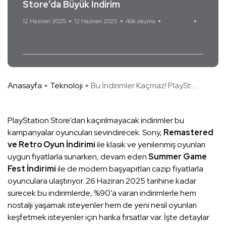
Store’da Büyük İndirim
12 Haziran 2025
12 Haziran 2025
4dk okuma
Yorum Yok
İndirim
PlayStation Store
Anasayfa
Teknoloji
Bu İndirimler Kaçmaz! PlaySt ...
PlayStation Store’dan kaçırılmayacak indirimler bu
kampanyalar oyuncuları sevindirecek. Sony,
Remastered
ve Retro Oyun İndirimi
ile klasik ve yenilenmiş oyunları
uygun fiyatlarla sunarken, devam eden
Summer Game
Fest İndirimi
ile de modern başyapıtları cazip fiyatlarla
oyunculara ulaştırıyor. 26 Haziran 2025 tarihine kadar
sürecek bu indirimlerde, %90’a varan indirimlerle hem
nostalji yaşamak isteyenler hem de yeni nesil oyunları
keşfetmek isteyenler için harika fırsatlar var. İşte detaylar