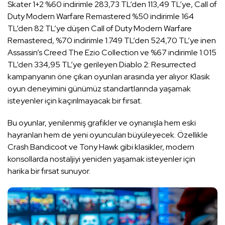
Skater 1+2 %60 indirimle 283,73 TL’den 113,49 TL’ye, Call of
Duty Modern Warfare Remastered %50 indirimle 164
TL’den 82 TL’ye düşen Call of Duty Modern Warfare
Remastered, %70 indirimle 1.749 TL’den 524,70 TL’ye inen
Assassin’s Creed The Ezio Collection ve %67 indirimle 1.015
TL’den 334,95 TL’ye gerileyen Diablo 2: Resurrected
kampanyanın öne çıkan oyunları arasında yer alıyor. Klasik
oyun deneyimini günümüz standartlarında yaşamak
isteyenler için kaçırılmayacak bir fırsat.
Bu oyunlar, yenilenmiş grafikler ve oynanışla hem eski
hayranları hem de yeni oyuncuları büyüleyecek. Özellikle
Crash Bandicoot ve Tony Hawk gibi klasikler, modern
konsollarda nostaljiyi yeniden yaşamak isteyenler için
harika bir fırsat sunuyor.