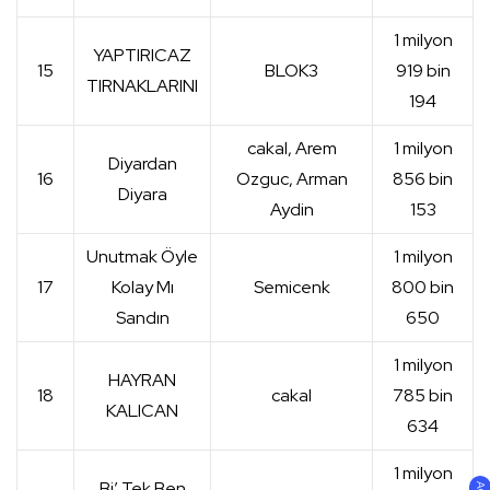
1 milyon
YAPTIRICAZ
15
BLOK3
919 bin
TIRNAKLARINI
194
cakal, Arem
1 milyon
Diyardan
16
Ozguc, Arman
856 bin
Diyara
Aydin
153
Unutmak Öyle
1 milyon
17
Kolay Mı
Semicenk
800 bin
Sandın
650
1 milyon
HAYRAN
18
cakal
785 bin
KALICAN
634
1 milyon
Bi’ Tek Ben