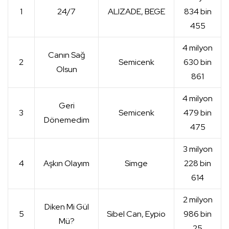
1
24/7
ALIZADE, BEGE
834 bin
455
4 milyon
Canın Sağ
2
Semicenk
630 bin
Olsun
861
4 milyon
Geri
3
Semicenk
479 bin
Dönemedim
475
3 milyon
4
Aşkın Olayım
Simge
228 bin
614
2 milyon
Diken Mi Gül
5
Sibel Can, Eypio
986 bin
Mü?
25