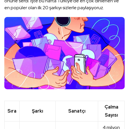
önüne serdi. İşte bu hafta Türkiye’de en çok dinlenen ve
en popüler olan ilk 20 şarkıyı sizlerle paylaşıyoruz.
Çalma
Sıra
Şarkı
Sanatçı
Sayısı
4 milyon