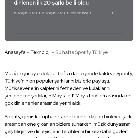
dinlenen ilk 20 şarkı belli oldu
15 Mayıs 2023
15 Mayıs 2023
2dk okuma
Yorum Yok
Apple Music
en çok dinlenen
Spotify
Anasayfa
Teknoloji
Bu hafta Spotify Türkiye̵ ...
Müziğin gücüyle dolu bir hafta daha geride kaldı ve Spotify,
Türkiye’nin en popüler şarkılarını bizlerle paylaştı.
Müzikseverlerin kalplerini fetheden ve kulaklarını
şenlendiren şarkılar, 5 Mayıs ile 11 Mayıs tarihleri arasında en
çok dinlenenler arasında yerini aldı.
Spotify, geniş kütüphanesinde barındırdığı on binlerce şarkı
arasından öne çıkanları bizlere sunarken, müzik dünyasının
çeşitliliğini ve dinleyicilerin tercihlerini bir kez daha gözler