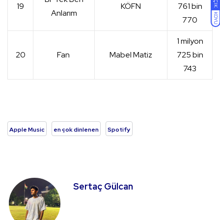
AÇIK
19
KÖFN
761 bin
Anlarım
KOYU
770
1 milyon
20
Fan
Mabel Matiz
725 bin
743
Apple Music
en çok dinlenen
Spotify
Sertaç Gülcan