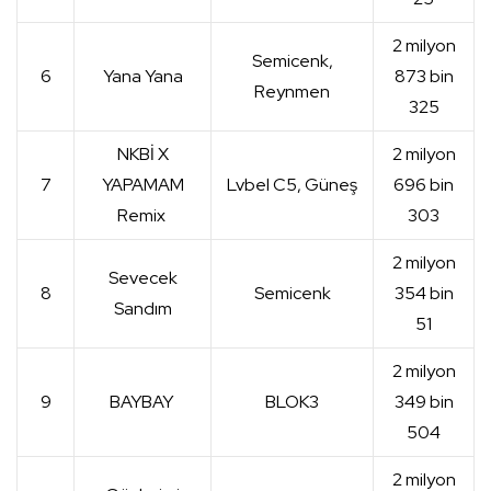
2 milyon
Semicenk,
6
Yana Yana
873 bin
Reynmen
325
NKBİ X
2 milyon
7
YAPAMAM
Lvbel C5, Güneş
696 bin
Remix
303
2 milyon
Sevecek
8
Semicenk
354 bin
Sandım
51
2 milyon
9
BAYBAY
BLOK3
349 bin
504
2 milyon