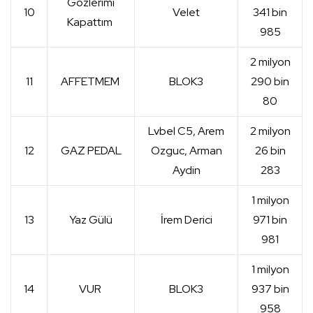
Gözlerimi
10
Velet
341 bin
Kapattım
985
2 milyon
11
AFFETMEM
BLOK3
290 bin
80
Lvbel C5, Arem
2 milyon
12
GAZ PEDAL
Ozguc, Arman
26 bin
Aydin
283
1 milyon
13
Yaz Gülü
İrem Derici
971 bin
981
1 milyon
14
VUR
BLOK3
937 bin
958