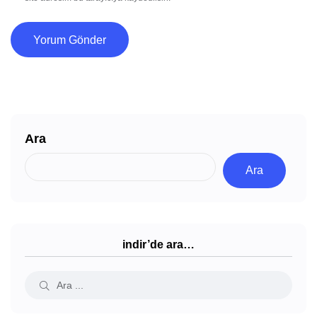
Ara
Ara
indir’de ara…