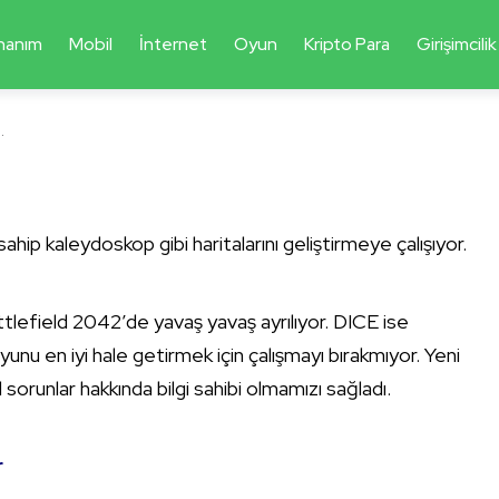
nanım
Mobil
İnternet
Oyun
Kripto Para
Girişimcilik
.
ahip kaleydoskop gibi haritalarını geliştirmeye çalışıyor.
tlefield 2042’de yavaş yavaş ayrılıyor. DICE ise
yunu en iyi hale getirmek için çalışmayı bırakmıyor. Yeni
el sorunlar hakkında bilgi sahibi olmamızı sağladı.
r