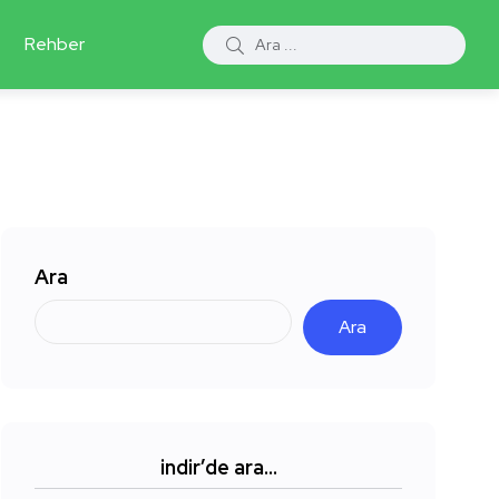
Rehber
Ara
Ara
indir’de ara…