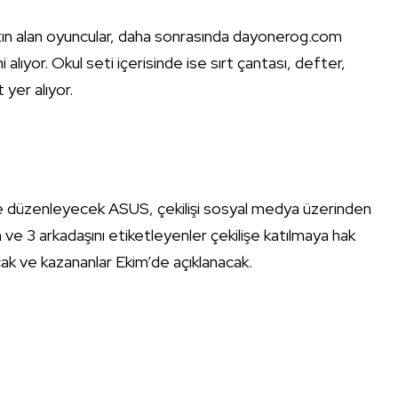
tın alan oyuncular, daha sonrasında dayonerog.com
lıyor. Okul seti içerisinde ise sırt çantası, defter,
 yer alıyor.
ş de düzenleyecek ASUS, çekilişi sosyal medya üzerinden
 3 arkadaşını etiketleyenler çekilişe katılmaya hak
ak ve kazananlar Ekim’de açıklanacak.