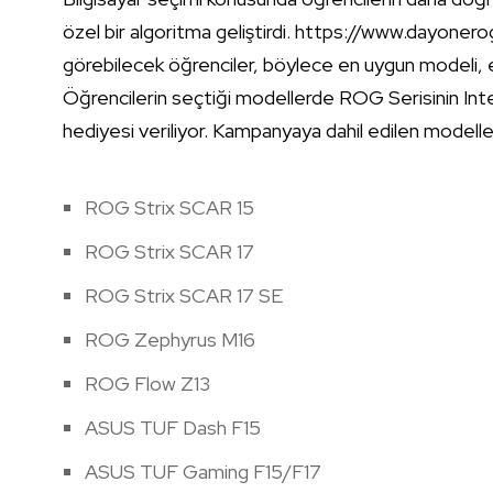
özel bir algoritma geliştirdi. https://www.dayonero
görebilecek öğrenciler, böylece en uygun modeli, en
Öğrencilerin seçtiği modellerde ROG Serisinin Intel
hediyesi veriliyor. Kampanyaya dahil edilen modelle
ROG Strix SCAR 15
ROG Strix SCAR 17
ROG Strix SCAR 17 SE
ROG Zephyrus M16
ROG Flow Z13
ASUS TUF Dash F15
ASUS TUF Gaming F15/F17