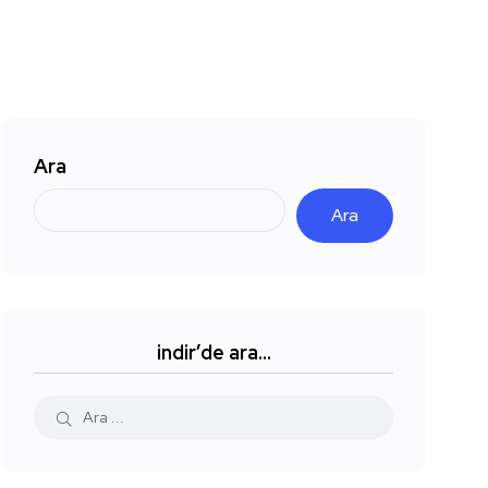
Ara
Ara
indir’de ara…