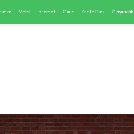
nanım
Mobil
İnternet
Oyun
Kripto Para
Girişimcilik