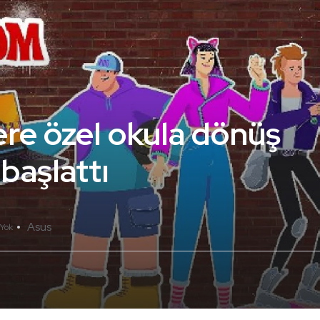
ere özel okula dönüş
başlattı
Asus
Yok