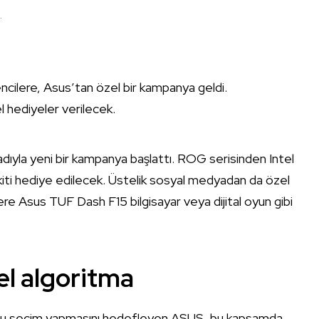
.
encilere, Asus’tan özel bir kampanya geldi.
hediyeler verilecek.
la yeni bir kampanya başlattı. ROG serisinden Intel
l kiti hediye edilecek. Üstelik sosyal medyadan da özel
ere Asus TUF Dash F15 bilgisayar veya dijital oyun gibi
el algoritma
oğru seçim yapmasını hedefleyen ASUS, bu kapsamda