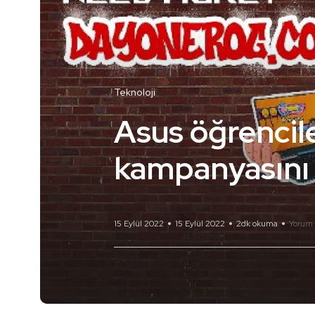
Teknoloji
Asus öğrencil
kampanyasını 
15 Eylül 2022
15 Eylül 2022
2dk okuma
Yorum 