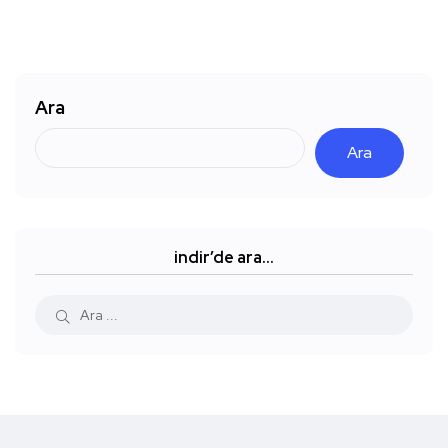
Ara
Ara
indir’de ara…