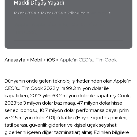
Maddi Düşüş Yaşadı
12 Ocak 2024
12 Ocak 2024
2dk okuma
Yorum Yok
Apple
Apple Iphone 16
iOS 18
iPhone
Tim Cook
Anasayfa
Mobil
iOS
Apple’ın CEO’su Tim Cook ...
Dünyanın önde gelen teknoloji şirketlerinden olan Apple’ın
CEO’su Tim Cook 2022 yılını 99.3 milyon dolar ile
kapatırken, 2023 yılını 63.2 milyon dolar ile kapatmış. Cook,
2023’te 3 milyon dolar baz maaş, 47 milyon dolar hisse
senedi bonosu, 10.7 milyon dolar performansa dayalı prim
ve 2.5 milyon dolar 401(k) katkısı (Hayat sigortası primleri,
tatil parası, güvenlik giderleri ve kişisel uçak seyahati
giderlerini içeren diğer tazminatlar) almış. Edinilen bilgilere