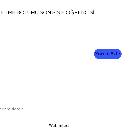
ŞLETME BÖLÜMÜ SON SINIF ÖĞRENCİSİ
Yorum Ekle
etlenmişlerdir
Web Sitesi