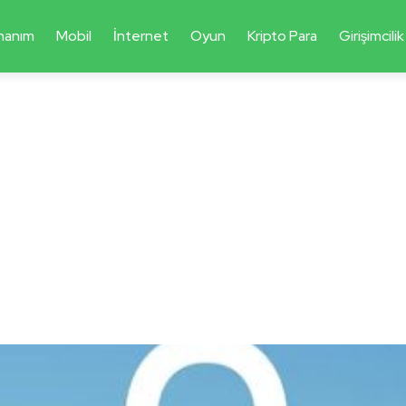
nanım
Mobil
İnternet
Oyun
Kripto Para
Girişimcilik