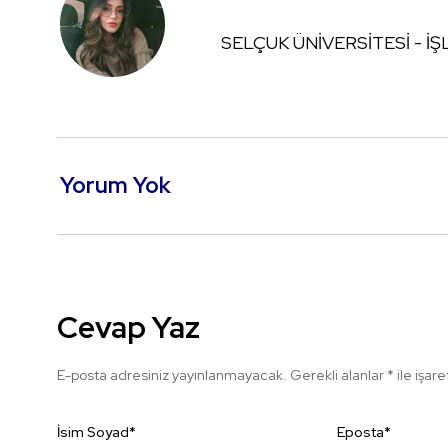
SELÇUK ÜNİVERSİTESİ - İ
Yorum Yok
Cevap Yaz
E-posta adresiniz yayınlanmayacak.
Gerekli alanlar
*
ile işar
İsim Soyad
*
Eposta
*