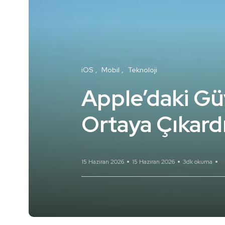
iOS
Mobil
Teknoloji
Apple’daki Güv
Ortaya Çıkard
15 Haziran 2026
15 Haziran 2026
3dk okuma
Y