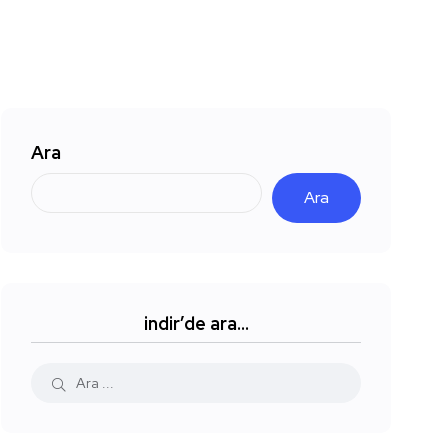
Ara
Ara
indir’de ara…