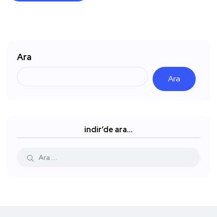
Ara
Ara
indir’de ara…