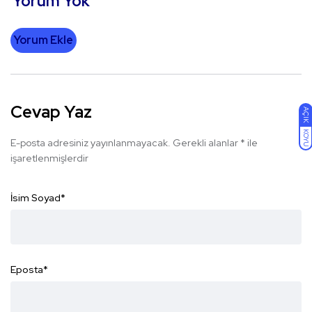
Yorum Yok
Yorum Ekle
Cevap Yaz
AÇIK
KOYU
E-posta adresiniz yayınlanmayacak.
Gerekli alanlar
*
ile
işaretlenmişlerdir
İsim Soyad
*
Eposta
*