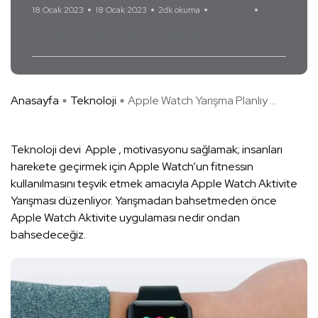
18 Ocak 2023
18 Ocak 2023
2dk okuma
Yorum Yok
Apple
Apple watch
iOS
iPhone
Anasayfa
Teknoloji
Apple Watch Yarışma Planlıy ...
Teknoloji devi Apple , motivasyonu sağlamak; insanları
harekete geçirmek için Apple Watch’un fitnessın
kullanılmasını teşvik etmek amacıyla Apple Watch Aktivite
Yarışması düzenliyor. Yarışmadan bahsetmeden önce
Apple Watch Aktivite uygulaması nedir ondan
bahsedeceğiz.