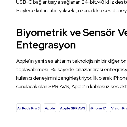
USB-C bağlantısıyla sağlanan 24-bit/48 kHz desteğ
Böylece kullanıcılar, yüksek çözünürlüklü ses deneyi
Biyometrik ve Sensör Ve
Entegrasyon
Apple’ın yeni ses aktarım teknolojisinin bir diğer ön
toplayabilmesi. Bu sayede cihazlar arası entegrasy
kullanıcı deneyimini zenginleştiriyor. İlk olarak iPh
sunulacak olan SPR AVS, Apple’ın kablosuz ses akta
AirPods Pro 3
Apple
Apple SPR AVS
iPhone 17
Vision Pr