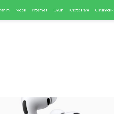
nanım
Mobil
İnternet
Oyun
Kripto Para
Girişimcilik