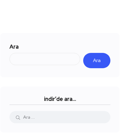
Ara
Ara
indir’de ara…