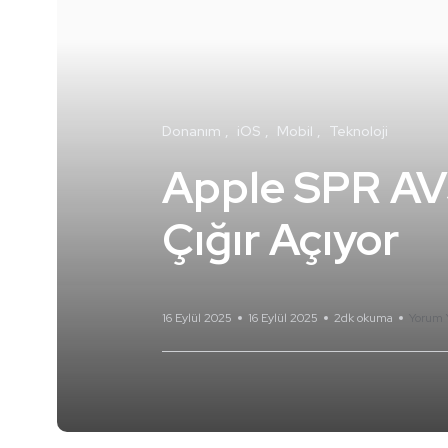
Donanım
iOS
Mobil
Teknoloji
Apple SPR AV
Çığır Açıyor
16 Eylül 2025
16 Eylül 2025
2dk okuma
Yorum 