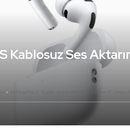
S Kablosuz Ses Aktar
AirPods Pro 3
Apple
Apple SPR AVS
iPhone 17
Vision 
Yok