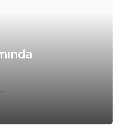
ımında
Pro