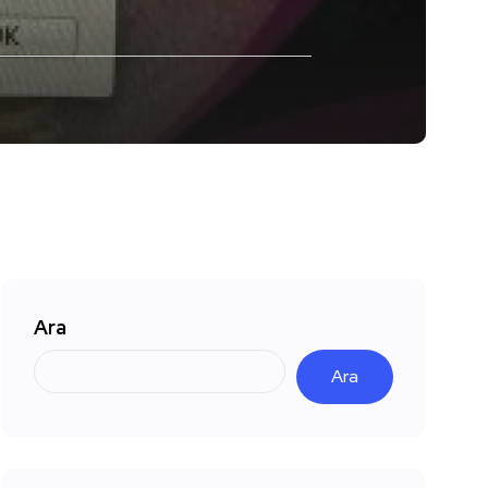
Ara
Ara