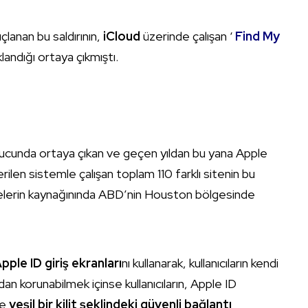
çlanan bu saldırının,
iCloud
üzerinde çalışan ‘
Find My
landığı ortaya çıkmıştı.
onucunda ortaya çıkan ve geçen yıldan bu yana Apple
rilen sistemle çalışan toplam 110 farklı sitenin bu
sitelerin kaynağınında ABD’nin Houston bölgesinde
pple ID giriş ekranları
nı kullanarak, kullanıcıların kendi
mdan korunabilmek içinse kullanıcıların, Apple ID
de
yeşil bir kilit şeklindeki güvenli bağlantı