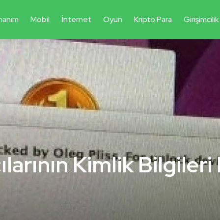
nanım
Mobil
İnternet
Oyun
Kripto Para
Girişimcilik
larının Kimlik Bilgileri