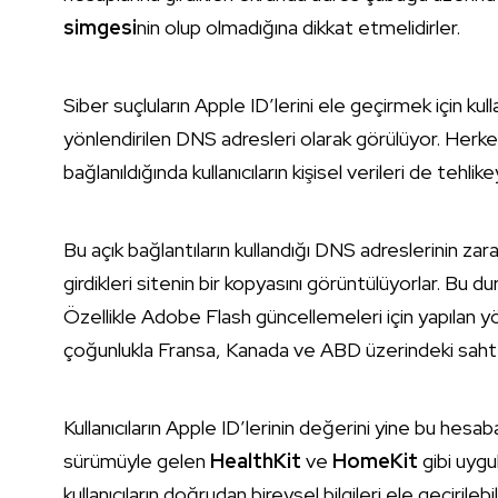
simgesi
nin olup olmadığına dikkat etmelidirler.
Siber suçluların Apple ID’lerini ele geçirmek için kul
yönlendirilen DNS adresleri olarak görülüyor. Herk
bağlanıldığında kullanıcıların kişisel verileri de tehli
Bu açık bağlantıların kullandığı DNS adreslerinin zara
girdikleri sitenin bir kopyasını görüntülüyorlar. Bu dur
Özellikle Adobe Flash güncellemeleri için yapılan y
çoğunlukla Fransa, Kanada ve ABD üzerindeki sahte
Kullanıcıların Apple ID’lerinin değerini yine bu hesaba 
sürümüyle gelen
HealthKit
ve
HomeKit
gibi uygu
kullanıcıların doğrudan bireysel bilgileri ele geçirilebil