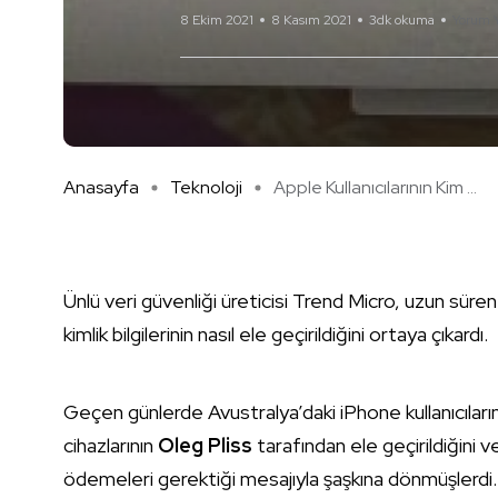
8 Ekim 2021
8 Kasım 2021
3dk okuma
Yorum 
Anasayfa
Teknoloji
Apple Kullanıcılarının Kim ...
Ünlü veri güvenliği üreticisi Trend Micro, uzun süren
kimlik bilgilerinin nasıl ele geçirildiğini ortaya çıkardı.
Geçen günlerde Avustralya’daki iPhone kullanıcılarının
cihazlarının
Oleg Pliss
tarafından ele geçirildiğini v
ödemeleri gerektiği mesajıyla şaşkına dönmüşlerdi.