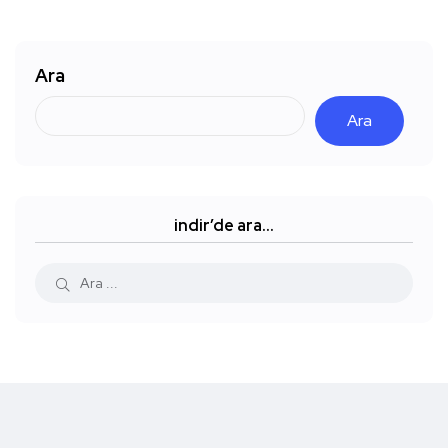
Ara
Ara
indir’de ara…