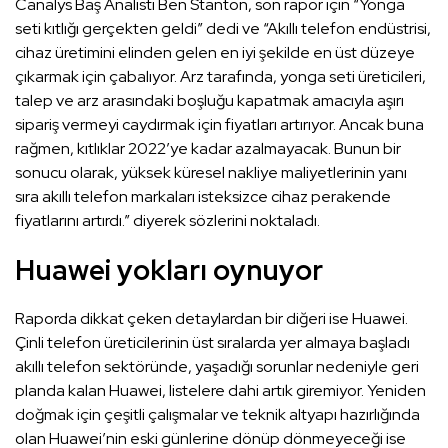
Canalys Baş Analisti Ben Stanton, son rapor için “Yonga
seti kıtlığı gerçekten geldi” dedi ve “Akıllı telefon endüstrisi,
cihaz üretimini elinden gelen en iyi şekilde en üst düzeye
çıkarmak için çabalıyor. Arz tarafında, yonga seti üreticileri,
talep ve arz arasındaki boşluğu kapatmak amacıyla aşırı
sipariş vermeyi caydırmak için fiyatları artırıyor. Ancak buna
rağmen, kıtlıklar 2022’ye kadar azalmayacak. Bunun bir
sonucu olarak, yüksek küresel nakliye maliyetlerinin yanı
sıra akıllı telefon markaları isteksizce cihaz perakende
fiyatlarını artırdı.” diyerek sözlerini noktaladı.
Huawei yokları oynuyor
Raporda dikkat çeken detaylardan bir diğeri ise Huawei.
Çinli telefon üreticilerinin üst sıralarda yer almaya başladı
akıllı telefon sektöründe, yaşadığı sorunlar nedeniyle geri
planda kalan Huawei, listelere dahi artık giremiyor. Yeniden
doğmak için çeşitli çalışmalar ve teknik altyapı hazırlığında
olan Huawei’nin eski günlerine dönüp dönmeyeceği ise