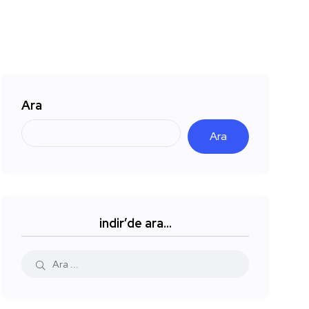
Ara
Ara
indir’de ara…