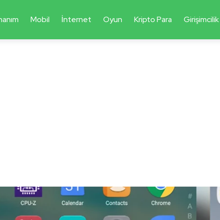
nanım
Mobil
İnternet
Oyun
Kripto Para
Girişimcilik