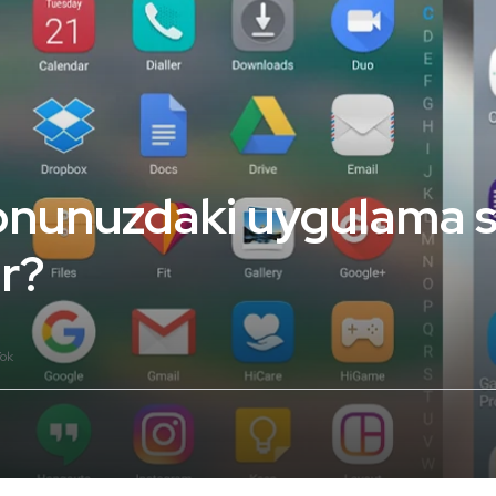
onunuzdaki uygulama s
ir?
ok