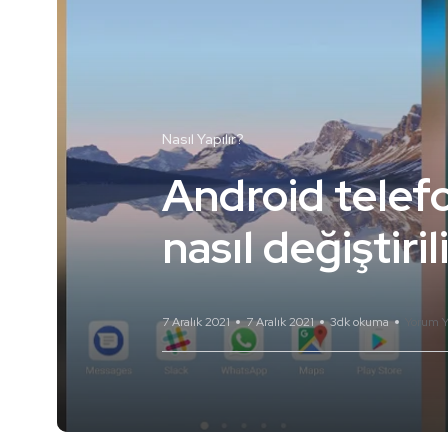
Nasıl Yapılır?
Android telef
nasıl değiştiril
7 Aralık 2021
7 Aralık 2021
3dk okuma
Yorum Y