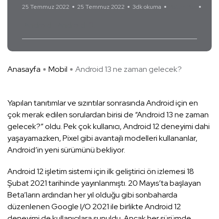
25 Temmuz 2022
25 Temmuz 2022
3dk okuma
Yorum Yok
Android
Android 13
Anasayfa
Mobil
Android 13 ne zaman gelecek?
Yapılan tanıtımlar ve sızıntılar sonrasında Android için en
çok merak edilen sorulardan birisi de “Android 13 ne zaman
gelecek?” oldu. Pek çok kullanıcı, Android 12 deneyimi dahi
yaşayamazken, Pixel gibi avantajlı modelleri kullananlar,
Android’in yeni sürümünü bekliyor.
Android 12 işletim sistemi için ilk geliştirici ön izlemesi 18
Şubat 2021 tarihinde yayınlanmıştı. 20 Mayıs’ta başlayan
Beta’ların ardından her yıl olduğu gibi sonbaharda
düzenlenen Google I/O 2021 ile birlikte Android 12
deneyimi de kullanıcılara sunuldu. Ancak her sürümde