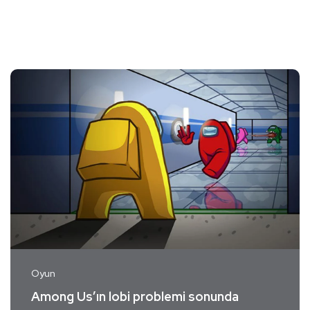
Oyun
Among Us’ın lobi problemi sonunda