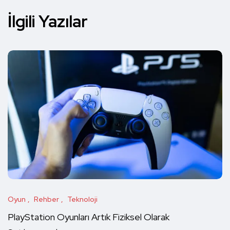
İlgili Yazılar
Oyun
Rehber
Teknoloji
PlayStation Oyunları Artık Fiziksel Olarak