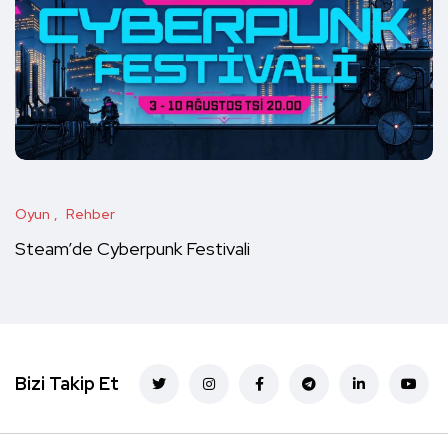
Oyun
Rehber
Steam’de Cyberpunk Festivali
Bizi Takip Et