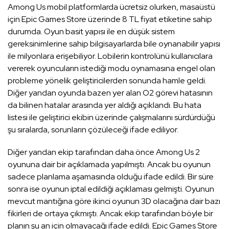
Among Us mobil platformlarda ücretsiz olurken, masaüstü
için Epic Games Store üzerinde 8 TL fiyat etiketine sahip
durumda. Oyun basit yapısı ile en düşük sistem
gereksinimlerine sahip bilgisayarlarda bile oynanabilir yapısı
ile milyonlara erişebiliyor. Lobilerin kontrolünü kullanıcılara
vererek oyuncuların istediği modu oynamasına engel olan
probleme yönelik geliştiricilerden sonunda hamle geldi.
Diğer yandan oyunda bazen yer alan O2 görevi hatasının
da bilinen hatalar arasında yer aldığı açıklandı. Bu hata
listesi ile geliştirici ekibin üzerinde çalışmalarını sürdürdüğü
şu sıralarda, sorunların çözüleceği ifade ediliyor.
Diğer yandan ekip tarafından daha önce Among Us 2
oyununa dair bir açıklamada yapılmıştı. Ancak bu oyunun
sadece planlama aşamasında olduğu ifade edildi. Bir süre
sonra ise oyunun iptal edildiği açıklaması gelmişti. Oyunun
mevcut mantığına göre ikinci oyunun 3D olacağına dair bazı
fikirleri de ortaya çıkmıştı. Ancak ekip tarafından böyle bir
planın şu an için olmayacağı ifade edildi. Epic Games Store