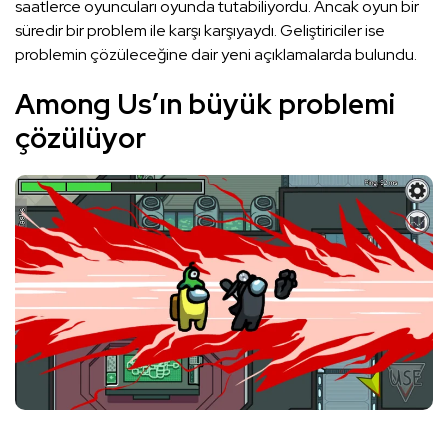
saatlerce oyuncuları oyunda tutabiliyordu. Ancak oyun bir
süredir bir problem ile karşı karşıyaydı. Geliştiriciler ise
problemin çözüleceğine dair yeni açıklamalarda bulundu.
Among Us’ın büyük problemi
çözülüyor