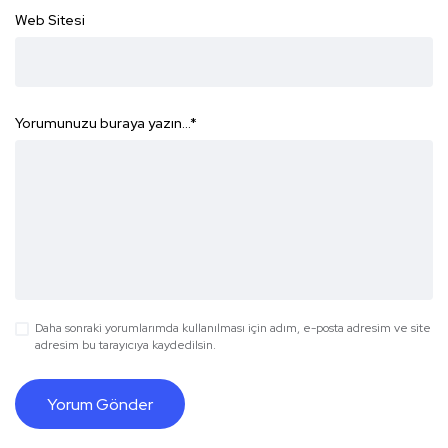
Web Sitesi
Yorumunuzu buraya yazın...
*
Daha sonraki yorumlarımda kullanılması için adım, e-posta adresim ve site
adresim bu tarayıcıya kaydedilsin.