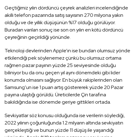
Geçtiğimiz yılın dördüncü çeyrek analizleri incelendiğinde
akıllı telefon pazarında satış sayısının 270 milyona yakın
olduğu ve de yıllık düşüşünün %17 olduğu görülüyor.
Buradan varılan sonuç ise son on yılın en kötü dördüncü
çeyreğinin geçirildiği yönünde.
Teknoloji devlerinden Apple’ın ise bundan olumsuz yönde
etkilendiği pek söylenemez çünkü bu olumsuz ortama
rağmen pazar payının yüzde 25 seviyesinde olduğu
biliniyor bu da onu geçen yıl aynı dönemdeki gibi lider
konumda olmasını sağlıyor. En büyük rakiplerinden olan
Samsung’un ise 1 puan artış göstererek yüzde 20 Pazar
payına ulaştığı görüldü. Üreticilerde Çin tarafına
bakıldığında ise dönemde geriye gittikleri ortada.
Sevkiyatlar söz konusu olduğunda ise verilerin söylediği,
2022 yılının çoğunluğunda 1.2 milyarın altında sevkiyatın
gerçekleştiği ve bunun yüzde 11 düşüş ile yaşandığı