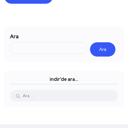
Ara
Ara
indir’de ara…