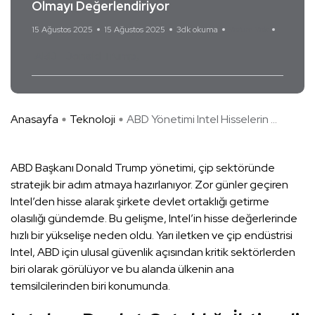
Olmayı Değerlendiriyor
15 Ağustos 2025
15 Ağustos 2025
3dk okuma
Yorum Yok
ABD
Donald Trump
Anasayfa
Teknoloji
ABD Yönetimi Intel Hisselerin ...
ABD Başkanı Donald Trump yönetimi, çip sektöründe
stratejik bir adım atmaya hazırlanıyor. Zor günler geçiren
Intel’den hisse alarak şirkete devlet ortaklığı getirme
olasılığı gündemde. Bu gelişme, Intel’in hisse değerlerinde
hızlı bir yükselişe neden oldu. Yarı iletken ve çip endüstrisi
Intel, ABD için ulusal güvenlik açısından kritik sektörlerden
biri olarak görülüyor ve bu alanda ülkenin ana
temsilcilerinden biri konumunda.