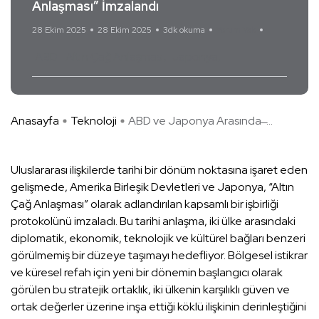
Anlaşması” İmzalandı
28 Ekim 2025
28 Ekim 2025
3dk okuma
Yorum Yok
ABD
Altın Çağ Anlaşması
Japonya
Anasayfa
Teknoloji
ABD ve Japonya Arasında ̶ ...
Uluslararası ilişkilerde tarihi bir dönüm noktasına işaret eden
gelişmede, Amerika Birleşik Devletleri ve Japonya, “Altın
Çağ Anlaşması” olarak adlandırılan kapsamlı bir işbirliği
protokolünü imzaladı. Bu tarihi anlaşma, iki ülke arasındaki
diplomatik, ekonomik, teknolojik ve kültürel bağları benzeri
görülmemiş bir düzeye taşımayı hedefliyor. Bölgesel istikrar
ve küresel refah için yeni bir dönemin başlangıcı olarak
görülen bu stratejik ortaklık, iki ülkenin karşılıklı güven ve
ortak değerler üzerine inşa ettiği köklü ilişkinin derinleştiğini